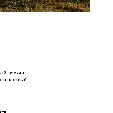
ый, все они
ести каждый
аз