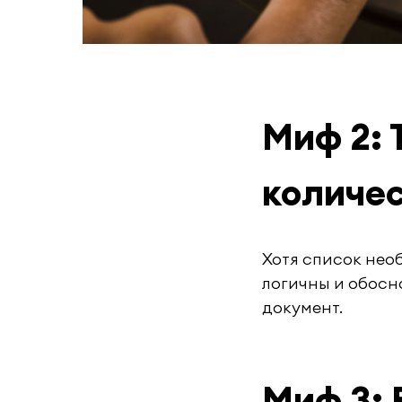
Миф 2: 
количес
Хотя список нео
логичны и обосн
документ.
Миф 3: 