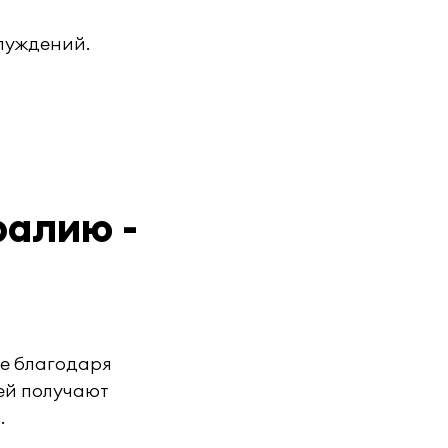
луждений.
ралию -
е благодаря
ей получают
.