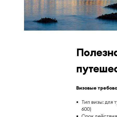
Полезн
путеше
Визовые требов
Тип визы: для 
600)
Срок действия: