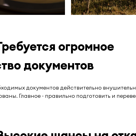
Требуется огромное
тво документов
бходимых документов действительно внушительн
ованы. Главное - правильно подготовить и перев
Высокие шансы на отк